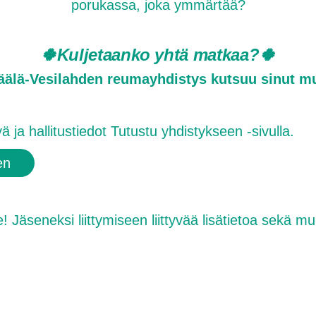
porukassa, joka ymmärtää?
🍀Kuljetaanko yhtä matkaa?🍀
älä-Vesilahden reumayhdistys kutsuu sinut m
 ja hallitustiedot Tutustu yhdistykseen -sivulla.
en
Jäseneksi liittymiseen liittyvää lisätietoa sekä m