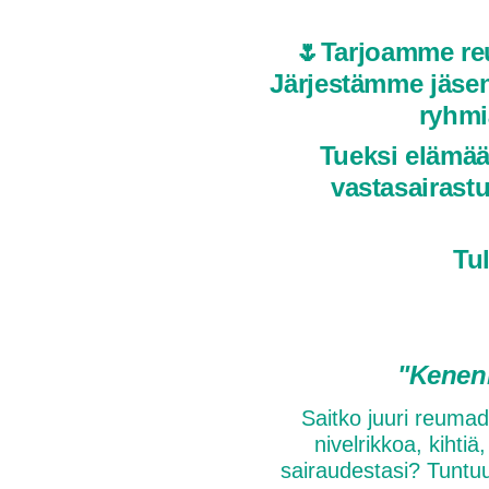
🌷Tarjoamme reum
Järjestämme jäseni
ryhmiä
Tueksi elämää
vastasairast
Tu
"Kenenk
Saitko juuri reumadi
nivelrikkoa, kihtiä
sairaudestasi? Tuntuuk