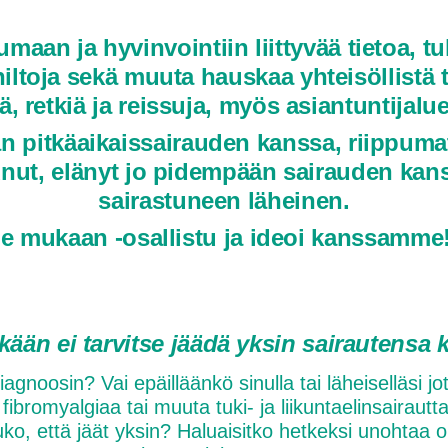
aan ja hyvinvointiin liittyvää tietoa, tu
ltoja sekä muuta hauskaa yhteisöllistä t
, retkiä ja reissuja, myös asiantuntijalu
n pitkäaikaissairauden kanssa, riippumatt
unut, elänyt jo pidempään sairauden kanss
sairastuneen läheinen.
le mukaan -osallistu ja ideoi kanssamme!
ään ei tarvitse jäädä yksin sairautensa 
agnoosin? Vai epäilläänkö sinulla tai läheiselläsi j
, fibromyalgiaa tai muuta tuki- ja liikuntaelinsairaut
o, että jäät yksin? Haluaisitko hetkeksi unohtaa oi