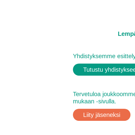
Lempä
Yhdistyksemme esittelyä
Tutustu yhdistykse
Tervetuloa joukkoomme! 
mukaan -sivulla.
Liity jäseneksi