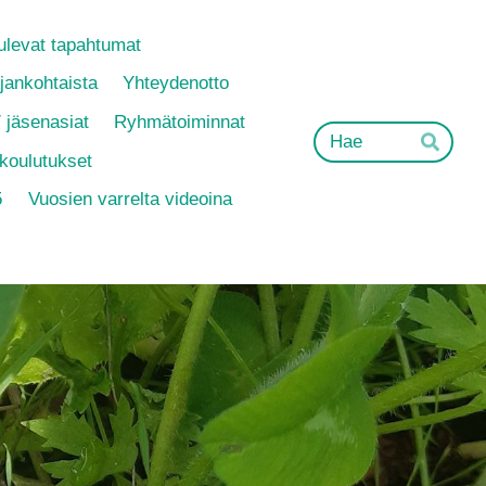
ulevat tapahtumat
jankohtaista
Yhteydenotto
 jäsenasiat
Ryhmätoiminnat
Hak
Hae
 koulutukset
5
Vuosien varrelta videoina