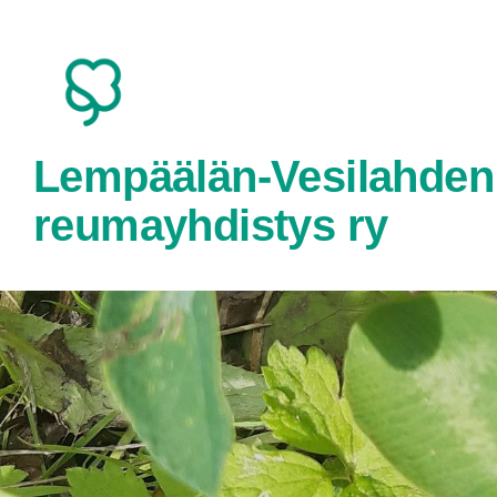
Siirry
sivun
sisältöön
Lempäälän-Vesilahden
reumayhdistys ry