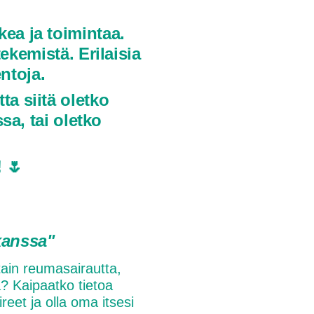
kea ja toimintaa.
ekemistä. Erilaisia
entoja.
a siitä oletko
a, tai oletko
 🌷
kanssa"
otain reumasairautta,
ta? Kaipaatko tietoa
reet ja olla oma itsesi