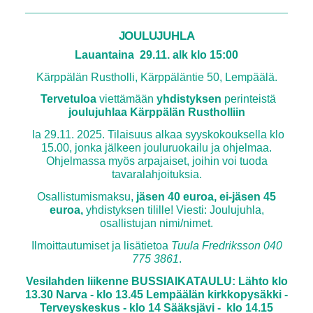
JOULUJUHLA
Lauantaina 29.11. alk klo 15:00
Kärppälän Rustholli, Kärppäläntie 50, Lempäälä.
Tervetuloa
viettämään
yhdistyksen
perinteistä
joulujuhlaa Kärppälän Rustholliin
la 29.11. 2025. Tilaisuus alkaa syyskokouksella klo
15.00, jonka jälkeen jouluruokailu ja ohjelmaa.
Ohjelmassa myös arpajaiset, joihin voi tuoda
tavaralahjoituksia.
Osallistumismaksu,
jäsen 40 euroa,
ei-jäsen 45
euroa,
yhdistyksen tilille! Viesti: Joulujuhla,
osallistujan nimi/nimet.
Ilmoittautumiset ja lisätietoa
Tuula Fredriksson 040
775 3861
.
Vesilahden liikenne BUSSIAIKATAULU: Lähto klo
13.30 Narva - klo 13.45 Lempäälän kirkkopysäkki -
Terveyskeskus - klo 14 Sääksjävi - klo 14.15