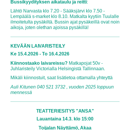
Bussikyydityksen aikataulu ja reitti
:
Lähtö Narvasta klo 7.20 - Sääksjärvi klo 7.50 -
Lempäälä s-market klo 8.10. Matkalta kyytiin Tuulalle
ilmoitetulta pysäkiltä. Bussin ajat pysäkeillä ovat noin
aikoja, joten olethan ajoissa pysäkillä!
KEVÄÄN LAIVARISTEILY
Ke 15.4.2026 - To 16.4.2026
Kiinnostaako laivareissu?
Matkapojat 50v -
Juhlaristeily Victorialla Helsingistä Tallinnaan.
Mikäli kiinnostuit, saat lisätietoa ottamalla yhteyttä
Auli Kitunen 040 521 3732 , vuoden 2025 loppuun
mennessä
TEATTERIESITYS "ANSA"
Lauantaina 14.3. klo 15:00
Toijalan Näyttämö, Akaa