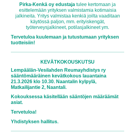
Pirka-Kenkä oy edustaja
tulee kertomaan ja
esittelemään yrityksen valmistamia kotimaisia
jalkineita. Yritys valmistaa kenkiä joilta vaaditaan
käytössä paljon, mm. erityiskengät,
työterveysjalkineet, potilasjalkineet ym.
Tervetuloa kuulemaan ja tutustumaan yrityksen
tuotteisiin!
KEVÄTKOKOUSKUTSU
Lempäälän-Vesilahden Reumayhdistys ry
sääntömääräinen kevätkokous lauantaina
21.3.2026 klo 10.30. Naantalin kylpylä,
Matkailijantie 2, Naantali.
Kokouksessa käsitellään sääntöjen määräämät
asiat.
Tervetuloa!
Yhdistyksen hallitus.