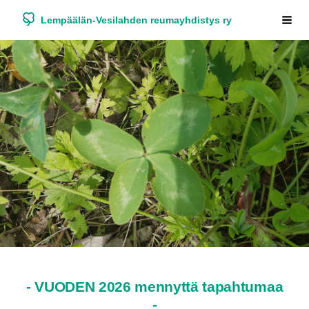
Siirry
Lempäälän-Vesilahden reumayhdistys ry
Haku
sivun
sisältöön
- VUODEN 2026 mennyttä tapahtumaa
-