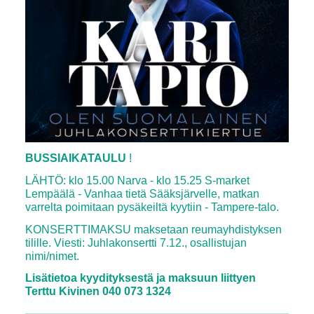
BUSSIAIKATAULU
!
LÄHTÖ: klo 15.00 Narva - klo 15.25 S-market
Lempäälä - Vanhaa tietä Sääksjärvelle, matkan
varrelta poimitaan pysäkeiltä kyytiin - Tampere-talo.
KONSERTTIMAKSU maksetaan reumayhdistyksen
tilille. Viesti: Juhlakonsertti 7.12., osallistujan
nimi/nimet.
Lisätietoa kyydityksestä ja maksuun liittyen
Terttu Kivinen 040 073 1324