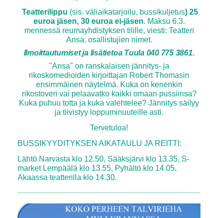
Teatterilippu
(sis. väliaikatarjoilu, bussikuljetus
) 25
euroa jäsen, 30 euroa ei-jäsen
. Maksu 6.3.
mennessä reumayhdistyksen tilille, viesti: Teatteri
Ansa. osallistujien nimet.
Ilmoittautumiset ja lisätietoa Tuula 040 775 3861.
"Ansa" on ranskalaisen jännitys- ja
rikoskomedioiden kirjoittajan Robert Thomasin
ensimmäinen näytelmä. Kuka on kenenkin
rikostoveri vai pelaavatko kaikki omaan pussiinsa?
Kuka puhuu totta ja kuka valehtelee? Jännitys säilyy
ja tiivistyy loppuminuuteille asti.
Tervetuloa!
BUSSIKYYDITYKSEN AIKATAULU JA REITTI:
Lähtö Narvasta klo 12.50, Sääksjärvi klo 13.35, S-
market Lempäälä klo 13.55, Pyhältö klo 14.05,
Akaassa teatterilla klo 14.30.