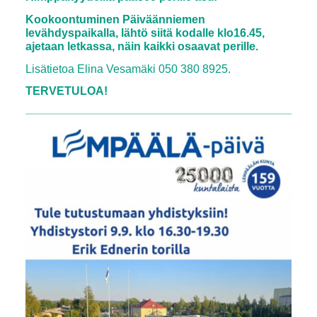
Kookoontuminen Päiväänniemen
levähdyspaikalla, lähtö siitä kodalle klo16.45,
ajetaan letkassa, näin kaikki osaavat perille.
Lisätietoa Elina Vesamäki 050 380 8925.
TERVETULOA!