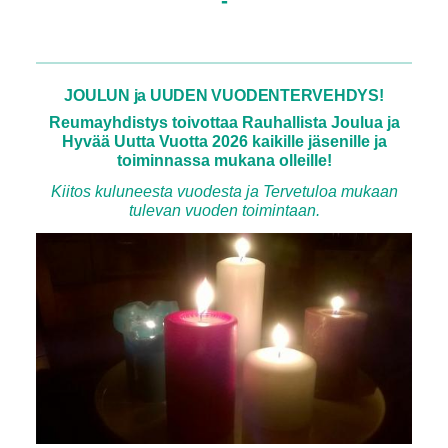
-
JOULUN ja UUDEN VUODENTERVEHDYS!
Reumayhdistys toivottaa Rauhallista Joulua ja
Hyvää Uutta Vuotta 2026 kaikille jäsenille ja
toiminnassa mukana olleille!
Kiitos kuluneesta vuodesta ja Tervetuloa mukaan
tulevan vuoden toimintaan.