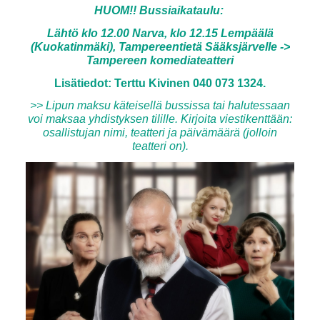
HUOM!! Bussiaikataulu:
Lähtö klo 12.00 Narva, klo 12.15 Lempäälä
(Kuokatinmäki), Tampereentietä Sääksjärvelle ->
Tampereen komediateatteri
Lisätiedot: Terttu Kivinen 040 073 1324.
>> Lipun maksu käteisellä bussissa tai halutessaan
voi maksaa yhdistyksen tilille. Kirjoita viestikenttään:
osallistujan nimi, teatteri ja päivämäärä (jolloin
teatteri on).