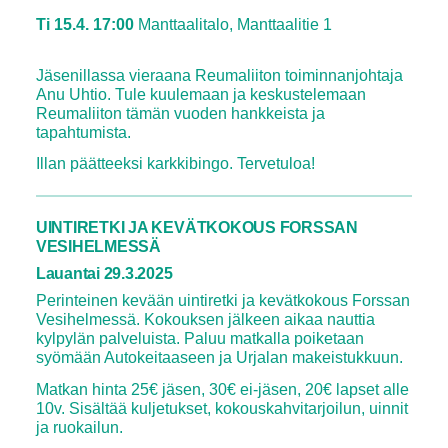
Ti 15.4. 17:00
Manttaalitalo, Manttaalitie 1
Jäsenillassa vieraana Reumaliiton toiminnanjohtaja
Anu Uhtio. Tule kuulemaan ja keskustelemaan
Reumaliiton tämän vuoden hankkeista ja
tapahtumista.
Illan päätteeksi karkkibingo. Tervetuloa!
UINTIRETKI JA KEVÄTKOKOUS
FORSSAN
VESIHELMESSÄ
Lauantai 29.3.2025
Perinteinen kevään uintiretki ja kevätkokous Forssan
Vesihelmessä. Kokouksen jälkeen aikaa nauttia
kylpylän palveluista. Paluu matkalla poiketaan
syömään Autokeitaaseen ja Urjalan makeistukkuun.
Matkan hinta 25€ jäsen, 30€ ei-jäsen, 20€ lapset alle
10v. Sisältää kuljetukset, kokouskahvitarjoilun, uinnit
ja ruokailun.