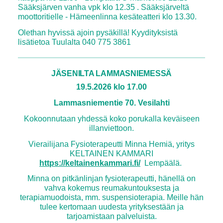
Sääksjärven vanha vpk klo 12.35 . Sääksjärveltä
moottoritielle - Hämeenlinna kesäteatteri klo 13.30.
Olethan hyvissä ajoin pysäkillä! Kyydityksistä
lisätietoa Tuulalta 040 775 3861
JÄSENILTA LAMMASNIEMESSÄ
19.5.2026 klo 17.00
Lammasniementie 70. Vesilahti
Kokoonnutaan yhdessä koko porukalla keväiseen
illanviettoon.
Vierailijana Fysioterapeutti Minna Hemiä, yritys
KELTAINEN KAMMARI
https://keltainenkammari.fi/
Lempäälä.
Minna on pitkänlinjan fysioterapeutti, hänellä on
vahva kokemus reumakuntouksesta ja
terapiamuodoista, mm. suspensioterapia. Meille hän
tulee kertomaan uudesta yrityksestään ja
tarjoamistaan palveluista.