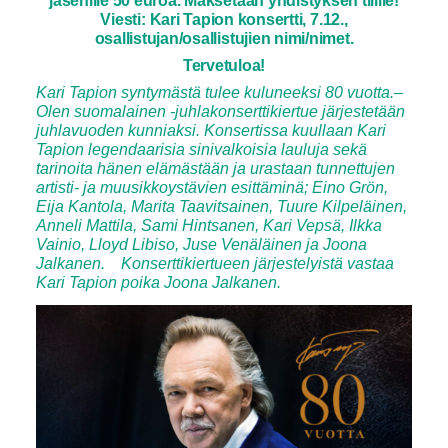
jäsenille 50 euroa. Maksetaan yhdistyksen tilille!
Viesti: Kari Tapion konsertti, 7.12.,
osallistujan/osallistujien nimi/nimet.
Tervetuloa!
Kari Tapion syntymästä tulee kuluneeksi 80 vuotta.–
Olen suomalainen -juhlakonserttikiertue järjestetään
juhlavuoden kunniaksi. Konsertissa kuullaan Kari
Tapion legendaarisia sinivalkoisia lauluja sekä
tarinoita hänen elämästään ja urastaan tunnettujen
artisti- ja muusikkoystävien esittäminä; Eino Grön,
Eija Kantola, Marita Taavitsainen, Tuure Kilpeläinen,
Anneli Mattila, Sami Hintsanen, Kari Vepsä, Ilkka
Vainio, Lloyd Libiso, Juse Venäläinen ja Joona
Jalkanen. Konserttikiertueen järjestelyistä vastaa
Kari Tapion poika Joona Jalkanen.