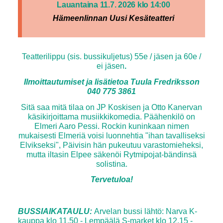
Lauantaina 11.7. 2026 klo 14:00
Hämeenlinnan Uusi Kesäteatteri
Teatterilippu (sis. bussikuljetus)
55e / jäsen ja 60e /
ei jäsen
.
Ilmoittautumiset ja lisätietoa Tuula Fredriksson
040 775 3861
Sitä saa mitä tilaa on JP Koskisen ja Otto Kanervan
käsikirjoittama musiikkikomedia. Päähenkilö on
Elmeri Aaro Pessi. Rockin kuninkaan nimen
mukaisesti Elmeriä voisi luonnehtia "ihan tavalliseksi
Elvikseksi", Päivisin hän pukeutuu varastomieheksi,
mutta iltasin Elpee säkenöi Rytmipojat-bändinsä
solistina.
Tervetuloa!
BUSSIAIKATAULU:
Arvelan bussi lähtö: Narva K-
kauppa klo 11.50 - Lempäälä S-market klo 12.15 -