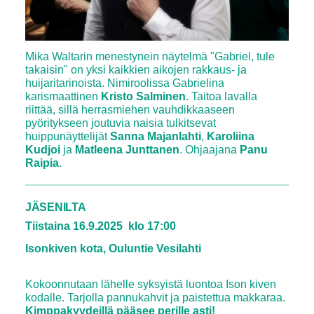
Mika Waltarin menestynein näytelmä "Gabriel, tule
takaisin" on yksi kaikkien aikojen rakkaus- ja
huijaritarinoista. Nimiroolissa Gabrielina
karismaattinen
Kristo Salminen
. Taitoa lavalla
riittää, sillä herrasmiehen vauhdikkaaseen
pyöritykseen joutuvia naisia tulkitsevat
huippunäyttelijät
Sanna Majanlahti
,
Karoliina
Kudjoi
ja
Matleena Junttanen
. Ohjaajana
Panu
Raipia
.
JÄSENILTA
Tiistaina 16.9.2025 klo 17:00
Isonkiven kota, Ouluntie Vesilahti
Kokoonnutaan lähelle syksyistä luontoa Ison kiven
kodalle. Tarjolla pannukahvit ja paistettua makkaraa.
Kimppakyydeillä pääsee perille asti!