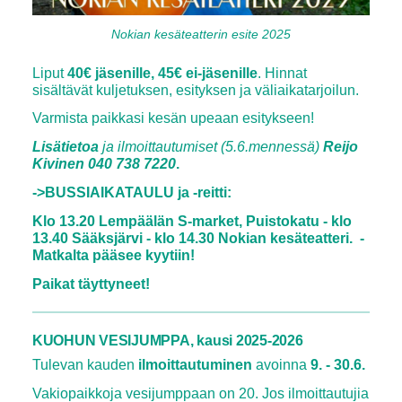
Nokian kesäteatterin esite 2025
Liput
40€ jäsenille, 45€ ei-jäsenille
. Hinnat
sisältävät kuljetuksen, esityksen ja väliaikatarjoilun.
Varmista paikkasi kesän upeaan esitykseen!
Lisätietoa
ja ilmoittautumiset (5.6.mennessä)
Reijo
Kivinen 040 738 7220
.
->BUSSIAIKATAULU ja -reitti:
Klo 13.20 Lempäälän S-market, Puistokatu - klo
13.40 Sääksjärvi - klo 14.30 Nokian kesäteatteri. -
Matkalta pääsee kyytiin!
Paikat täyttyneet!
KUOHUN VESIJUMPPA, kausi 2025-2026
Tulevan kauden
ilmoittautuminen
avoinna
9. - 30.6.
Vakiopaikkoja vesijumppaan on 20. Jos ilmoittautujia