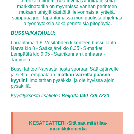
ja ruokakulttuuri 1600-luvulla.Ainutlaatuisella
markkinatorilla on myynnissä vanhan perinteen
mukaan tehtyjä käsitöitä, leivonnaisia, yrttejä,
saippuaa jne. Tapahtumassa monipuolista ohjelmaa
ja työnäytöksiä sekä perinteisiä pitopöytiä.
BUSSIAIKATAULU:
Lauantaina 1.8. Vesilahden liikenteen bussi, lähtö
Narva klo 8 - Sääksjärvi klo 8.35 - S-market
Lempäälä klo 9.05 - Saarikunnan tienhaara -
Tammela.
Bussi lähtee Narvasta, josta suoraan Sääksjärvelle
ja sieltä Lempäälään,
matkan varrelta pääsee
kyytiin!
Ilmoitathan pysäkkisi ja ole hyvissä ajoin
pysäkillä.
Kyydityksestä lisätietoa
Reijolta 040 738 7220
KESÄTEATTERI
-Sitä saa mitä tilaa-
musiikkikomedia