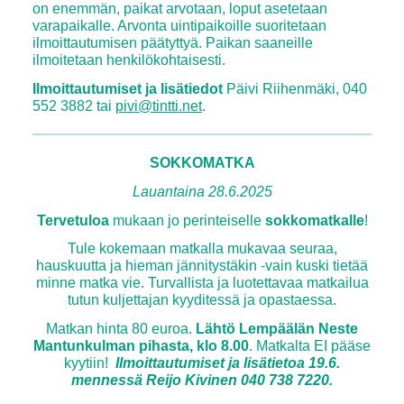
on enemmän, paikat arvotaan, loput asetetaan
varapaikalle. Arvonta uintipaikoille suoritetaan
ilmoittautumisen päätyttyä. Paikan saaneille
ilmoitetaan henkilökohtaisesti.
Ilmoittautumiset ja lisätiedot
Päivi Riihenmäki, 040
552 3882 tai
pivi@tintti.net
.
SOKKOMATKA
Lauantaina 28.6.2025
Tervetuloa
mukaan jo perinteiselle
sokkomatkalle
!
Tule kokemaan matkalla mukavaa seuraa,
hauskuutta ja hieman jännitystäkin -vain kuski tietää
minne matka vie. Turvallista ja luotettavaa matkailua
tutun kuljettajan kyyditessä ja opastaessa.
Matkan hinta 80 euroa.
Lähtö Lempäälän Neste
Mantunkulman pihasta, klo 8.00
. Matkalta EI pääse
kyytiin!
Ilmoittautumiset ja lisätietoa 19.6.
mennessä Reijo Kivinen 040 738 7220.