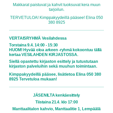
Makkarat paistuvat ja kahvit tuoksuvat kera muun
tarjoilun.
TERVETULOA! Kimppakyydeillä pääsee! Elina 050
380 8925
VERTAISRYHMÄ Vesilahdessa
Torstaina 9.4. 14:00 - 15:30
HUOM! Hyvää oloa arkeen -ryhmä kokoontuu tällä
kertaa VESILAHDEN KIRJASTOSSA.
Siellä opastettu kirjaston esittely ja tutustutaan
kirjaston palveluihin sekä muuhun toimintaan.
Kimppakyydeillä pääsee, lisätietoa Elina 050 380
8925 Tervetuloa mukaan!
JÄSENILTA
kenkäesittely
Tiistaina 21.4. klo 17:00
Manttaalitalon kahvio, Manttaalitie 1, Lempäälä