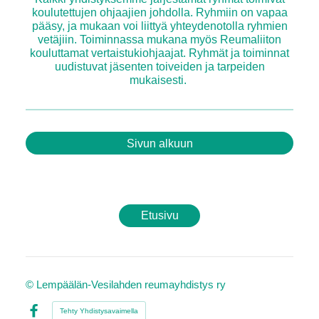
koulutettujen ohjaajien johdolla. Ryhmiin on vapaa
pääsy, ja mukaan voi liittyä yhteydenotolla ryhmien
vetäjiin. Toiminnassa mukana myös Reumaliiton
kouluttamat vertaistukiohjaajat. Ryhmät ja toiminnat
uudistuvat jäsenten toiveiden ja tarpeiden
mukaisesti.
Sivun alkuun
Etusivu
©
Lempäälän-Vesilahden reumayhdistys ry
Tehty Yhdistysavaimella