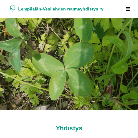
Siirry
Lempäälän-Vesilahden reumayhdistys ry
Haku
sivun
sisältöön
Yhdistys