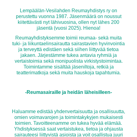
Lempäälän-Vesilahden Reumayhdistys ry on
perustettu vuonna 1987. Jäsenmäärä on noussut
kiitettävästi nyt lähivuosina, ollen nyt lähes 200
jäsentä (vuosi 2025). Hienoa!
Reumayhdistyksemme toimii reumaa- sekä muita
tuki- ja liikuntaelinsairautta sairastavien hyvinvointia
ja terveyttä edistäen sekä siihen liittyvää tietoa
jakaen. Järjestämme tukea antavia ryhmiä ja
vertaistoimia sekä monipuolista virkistystoimintaa.
Toimintamme sisältää jäseniltoja, retkiä ja
teatterimatkoja sekä muita hauskoja tapahtumia.
-Reumasairaille ja heidän läheisilleen-
Haluamme edistää yhdenvertaisuutta ja osallisuutta,
omien voimavarojen ja toimintakykyjen mukaisesti
toimien. Tavoitteenamme on tukea hyvää elämää.
Yhdistyksessä saat vertaistukea, tietoa ja ohjausta
sairauteesi liittyvistä asioista ja voit osallistua juuri