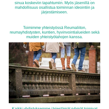
sinua koskeviin tapahtumiin. Myös jäsenillä on
mahdollisuus osallistua toiminnan ideointiin ja
järjestämiseen.
Toimimme yhteistyössä Reumaliiton,
reumayhdistysten, kuntien, hyvinvointialueiden sekä
muiden yhteistyötahojen kanssa.
Kaikki yhdistyksemme järjestämät ryhmät toimivat