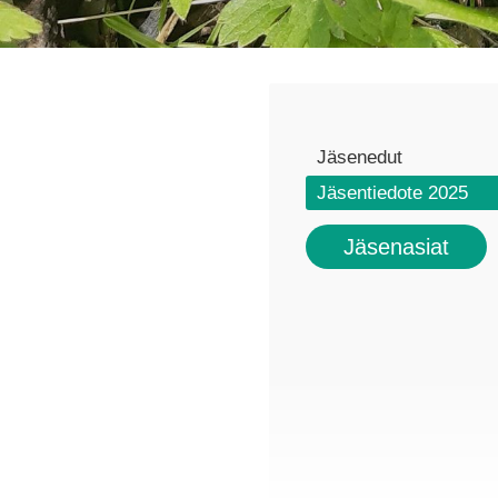
Jäsenedut
Jäsentiedote 2025
Jäsenasiat