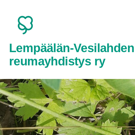
Siirry
sivun
sisältöön
Lempäälän-Vesilahden
reumayhdistys ry