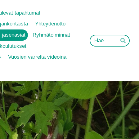
ulevat tapahtumat
jankohtaista
Yhteydenotto
 jäsenasiat
Ryhmätoiminnat
Hak
Hae
 koulutukset
5
Vuosien varrelta videoina