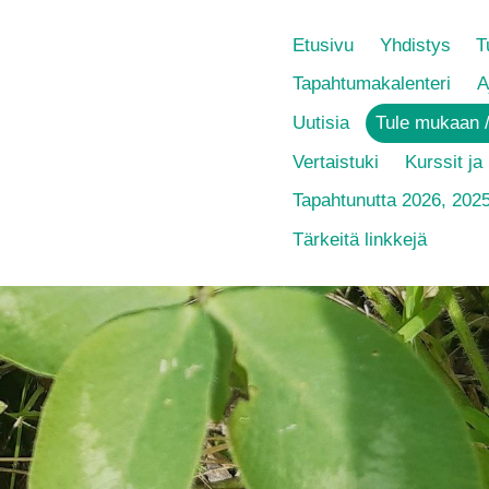
Etusivu
Yhdistys
T
Tapahtumakalenteri
A
Uutisia
Tule mukaan /
Vertaistuki
Kurssit ja
Tapahtunutta 2026, 202
Tärkeitä linkkejä